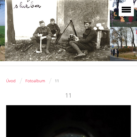
/
/
Úvod
Fotoalbum
11
11