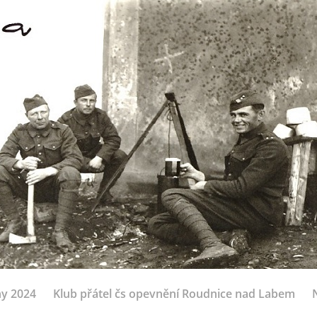
ny 2024
Klub přátel čs opevnění Roudnice nad Labem