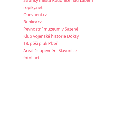
Stránky města Roudnice nad Labem
ropiky.net
Opevneni.cz
Bunkry.cz
Pevnostní muzeum v Sazené
Klub vojenské historie Doksy
18. pěší pluk Plzeň
Areál čs.opevnění Slavonice
fotoLuci