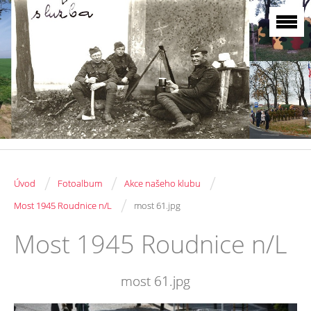
/
/
/
Úvod
Fotoalbum
Akce našeho klubu
/
Most 1945 Roudnice n/L
most 61.jpg
Most 1945 Roudnice n/L
most 61.jpg