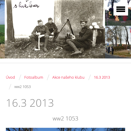
/
/
/
Úvod
Fotoalbum
Akce našeho klubu
16.3 2013
/
ww2 1053
16.3 2013
ww2 1053