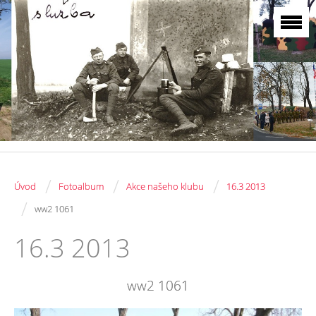
/
/
/
Úvod
Fotoalbum
Akce našeho klubu
16.3 2013
/
ww2 1061
16.3 2013
ww2 1061