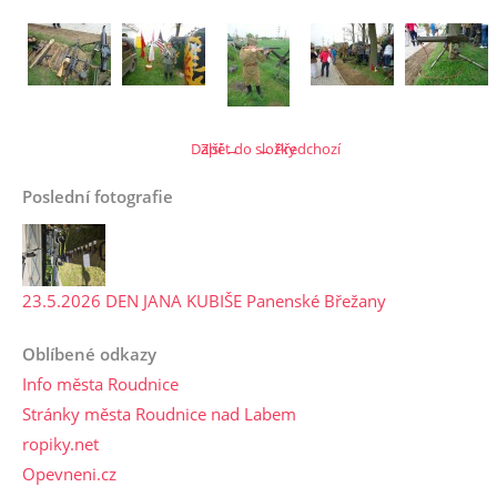
Další →
Zpět do složky
← Předchozí
Poslední fotografie
23.5.2026 DEN JANA KUBIŠE Panenské Břežany
Oblíbené odkazy
Info města Roudnice
Stránky města Roudnice nad Labem
ropiky.net
Opevneni.cz