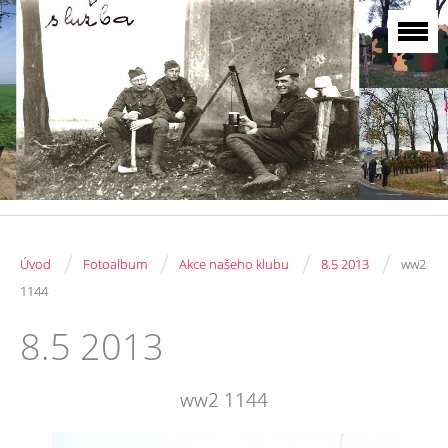
/
/
/
/
Úvod
Fotoalbum
Akce našeho klubu
8.5 2013
ww2
1144
8.5 2013
ww2 1144