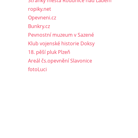
Stránky města Roudnice nad Labem
ropiky.net
Opevneni.cz
Bunkry.cz
Pevnostní muzeum v Sazené
Klub vojenské historie Doksy
18. pěší pluk Plzeň
Areál čs.opevnění Slavonice
fotoLuci