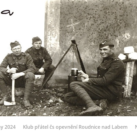
ny 2024
Klub přátel čs opevnění Roudnice nad Labem