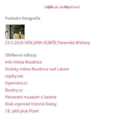
Další →
Zpět do složky
← Předchozí
Poslední fotografie
23.5.2026 DEN JANA KUBIŠE Panenské Břežany
Oblíbené odkazy
Info města Roudnice
Stránky města Roudnice nad Labem
ropiky.net
Opevneni.cz
Bunkry.cz
Pevnostní muzeum v Sazené
Klub vojenské historie Doksy
18. pěší pluk Plzeň