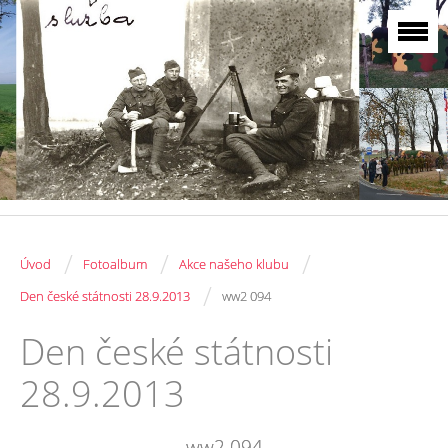
/
/
/
Úvod
Fotoalbum
Akce našeho klubu
/
Den české státnosti 28.9.2013
ww2 094
Den české státnosti
28.9.2013
ww2 094