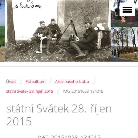
/
/
/
Úvod
Fotoalbum
Akce našeho klubu
/
státní Svátek 28. říjen 2015
IMG_20151028_134215
státní Svátek 28. říjen
2015
IMG_20151028_134215