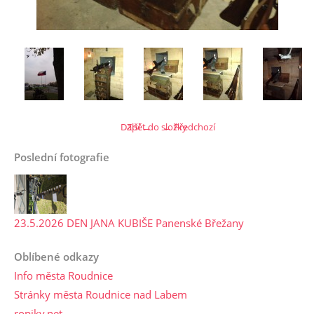
Další →
Zpět do složky
← Předchozí
Poslední fotografie
23.5.2026 DEN JANA KUBIŠE Panenské Břežany
Oblíbené odkazy
Info města Roudnice
Stránky města Roudnice nad Labem
ropiky.net