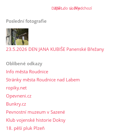
Další →
Zpět do složky
← Předchozí
Poslední fotografie
23.5.2026 DEN JANA KUBIŠE Panenské Břežany
Oblíbené odkazy
Info města Roudnice
Stránky města Roudnice nad Labem
ropiky.net
Opevneni.cz
Bunkry.cz
Pevnostní muzeum v Sazené
Klub vojenské historie Doksy
18. pěší pluk Plzeň