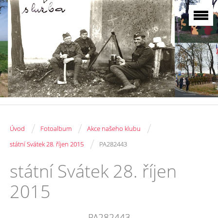
/
/
/
Úvod
Fotoalbum
Akce našeho klubu
/
státní Svátek 28. říjen 2015
PA282443
státní Svátek 28. říjen
2015
PA282443