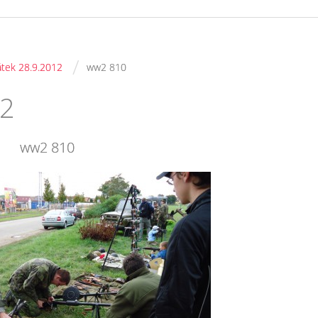
/
átek 28.9.2012
ww2 810
12
ww2 810