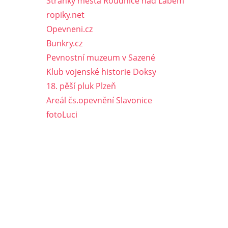
Stránky města Roudnice nad Labem
ropiky.net
Opevneni.cz
Bunkry.cz
Pevnostní muzeum v Sazené
Klub vojenské historie Doksy
18. pěší pluk Plzeň
Areál čs.opevnění Slavonice
fotoLuci