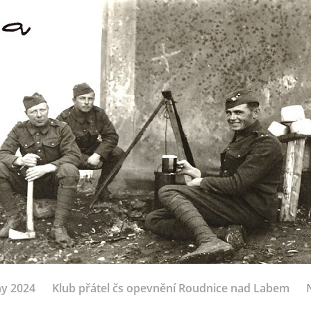
ny 2024
Klub přátel čs opevnění Roudnice nad Labem