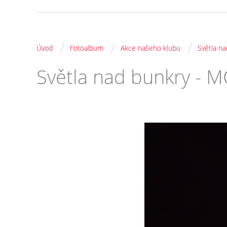
/
/
/
Úvod
Fotoalbum
Akce našeho klubu
Světla n
Světla nad bunkry - 