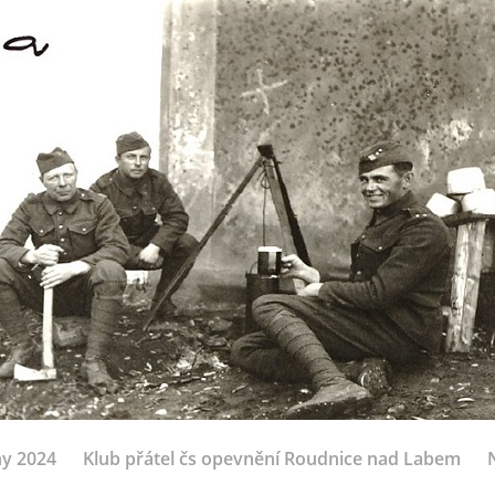
ny 2024
Klub přátel čs opevnění Roudnice nad Labem