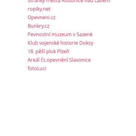
Stránky města Roudnice nad Labem
ropiky.net
Opevneni.cz
Bunkry.cz
Pevnostní muzeum v Sazené
Klub vojenské historie Doksy
18. pěší pluk Plzeň
Areál čs.opevnění Slavonice
fotoLuci