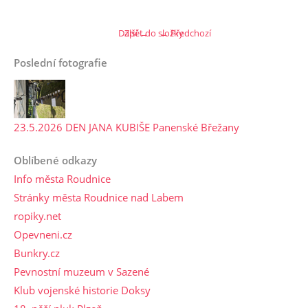
Další →
Zpět do složky
← Předchozí
Poslední fotografie
23.5.2026 DEN JANA KUBIŠE Panenské Břežany
Oblíbené odkazy
Info města Roudnice
Stránky města Roudnice nad Labem
ropiky.net
Opevneni.cz
Bunkry.cz
Pevnostní muzeum v Sazené
Klub vojenské historie Doksy