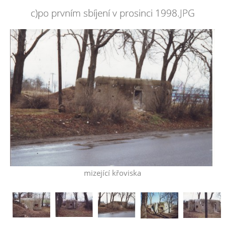
c)po prvním sbíjení v prosinci 1998.JPG
mizející křoviska