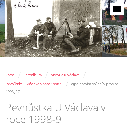
/
/
/
Úvod
Fotoalbum
historie u Václava
/
Pevnůstka U Václava v roce 1998-9
c)po prvním sbíjení v prosinci
1998.JPG
Pevnůstka U Václava v
roce 1998-9