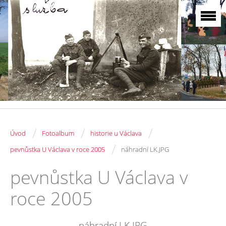
/
/
/
Úvod
Fotoalbum
historie u Václava
/
pevnůstka U Václava v roce 2005
náhradní LK.JPG
pevnůstka U Václava v
roce 2005
náhradní LK.JPG