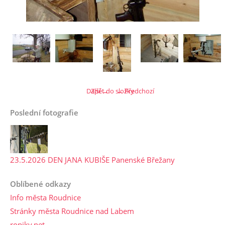
Další →
Zpět do složky
← Předchozí
Poslední fotografie
23.5.2026 DEN JANA KUBIŠE Panenské Břežany
Oblíbené odkazy
Info města Roudnice
Stránky města Roudnice nad Labem
ropiky.net