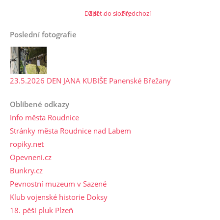
Další →
Zpět do složky
← Předchozí
Poslední fotografie
23.5.2026 DEN JANA KUBIŠE Panenské Břežany
Oblíbené odkazy
Info města Roudnice
Stránky města Roudnice nad Labem
ropiky.net
Opevneni.cz
Bunkry.cz
Pevnostní muzeum v Sazené
Klub vojenské historie Doksy
18. pěší pluk Plzeň