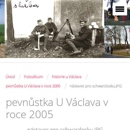
/
/
/
Úvod
Fotoalbum
historie u Václava
/
pevnůstka U Václava v roce 2005
nástavec pro schwarzlosku.JPG
pevnůstka U Václava v
roce 2005
nástavec pro schwarzlosku.JPG