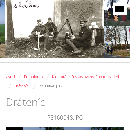
/
/
Úvod
Fotoalbum
Klub přátel československého opevnění
/
/
Dráteníci
P8160048.JPG
Dráteníci
P8160048.JPG