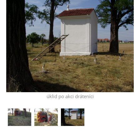
úklid po akci dráteníci