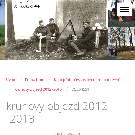
/
/
Úvod
Fotoalbum
Klub přátel československého opevnění
/
/
kruhový objezd 2012 -2013
DSC04651
kruhový objezd 2012
-2013
DSC04651