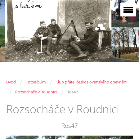
/
/
Úvod
Fotoalbum
Klub přátel československého opevnění
/
/
Rozsocháče v Roudnici
Ros47
Rozsocháče v Roudnici
Ros47