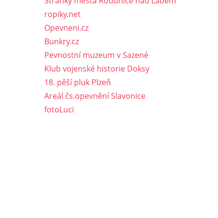
Stránky města Roudnice nad Labem
ropiky.net
Opevneni.cz
Bunkry.cz
Pevnostní muzeum v Sazené
Klub vojenské historie Doksy
18. pěší pluk Plzeň
Areál čs.opevnění Slavonice
fotoLuci