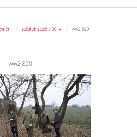
/
/
evnění
začátek sezóny 2014
ww2 820
ww2 820