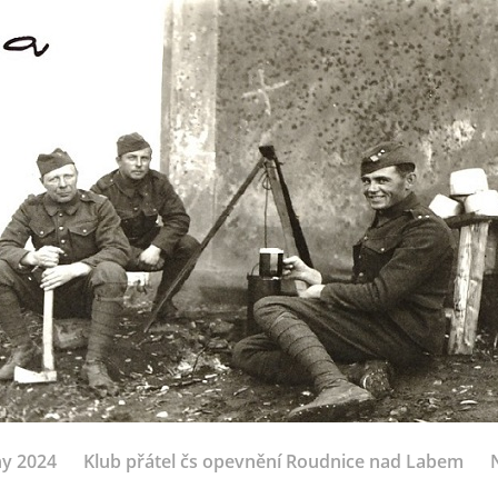
ny 2024
Klub přátel čs opevnění Roudnice nad Labem