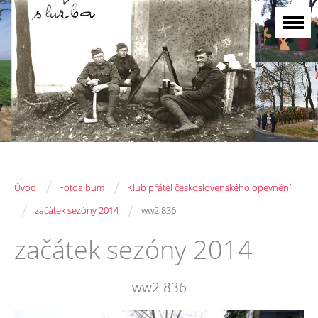
/
/
Úvod
Fotoalbum
Klub přátel československého opevnění
/
/
začátek sezóny 2014
ww2 836
začátek sezóny 2014
ww2 836