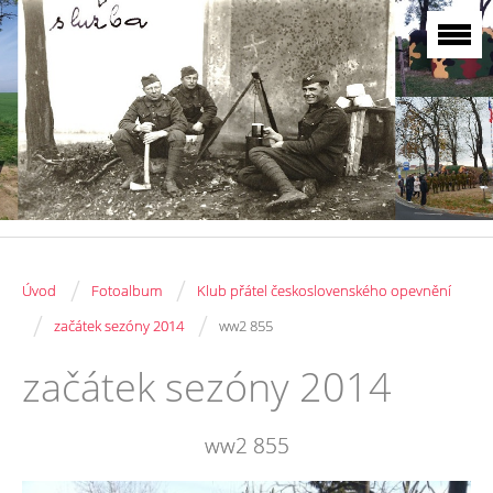
/
/
Úvod
Fotoalbum
Klub přátel československého opevnění
/
/
začátek sezóny 2014
ww2 855
začátek sezóny 2014
ww2 855