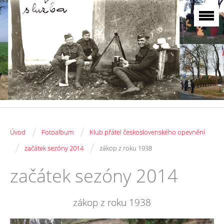
/
/
Úvod
Fotoalbum
Klub přátel československého opevnění
/
/
začátek sezóny 2014
zákop z roku 1938
začátek sezóny 2014
zákop z roku 1938