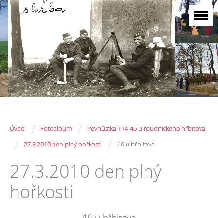
/
/
Úvod
Fotoalbum
Pevnůstka 114-46 u roudnického hřbitova
/
/
27.3.2010 den plný hořkosti
46 u hřbitova
27.3.2010 den plný
hořkosti
46 u hřbitova