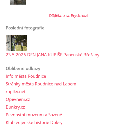
Další →
Zpět do složky
← Předchozí
Poslední fotografie
23.5.2026 DEN JANA KUBIŠE Panenské Břežany
Oblíbené odkazy
Info města Roudnice
Stránky města Roudnice nad Labem
ropiky.net
Opevneni.cz
Bunkry.cz
Pevnostní muzeum v Sazené
Klub vojenské historie Doksy