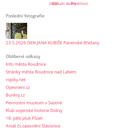
Další →
Zpět do složky
← Předchozí
Poslední fotografie
23.5.2026 DEN JANA KUBIŠE Panenské Břežany
Oblíbené odkazy
Info města Roudnice
Stránky města Roudnice nad Labem
ropiky.net
Opevneni.cz
Bunkry.cz
Pevnostní muzeum v Sazené
Klub vojenské historie Doksy
18. pěší pluk Plzeň
Areál čs.opevnění Slavonice