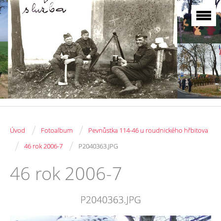
/
/
Úvod
Fotoalbum
Pevnůstka 114-46 u roudnického hřbitova
/
/
46 rok 2006-7
P2040363.JPG
46 rok 2006-7
P2040363.JPG