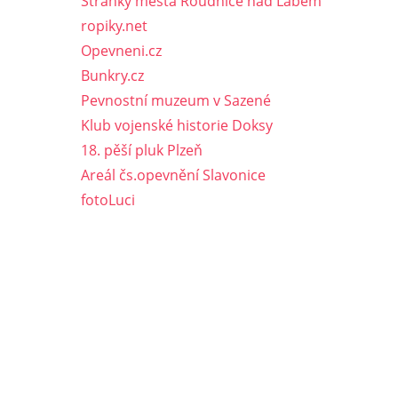
Stránky města Roudnice nad Labem
ropiky.net
Opevneni.cz
Bunkry.cz
Pevnostní muzeum v Sazené
Klub vojenské historie Doksy
18. pěší pluk Plzeň
Areál čs.opevnění Slavonice
fotoLuci