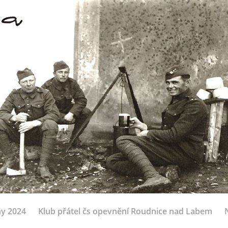
ny 2024
Klub přátel čs opevnění Roudnice nad Labem