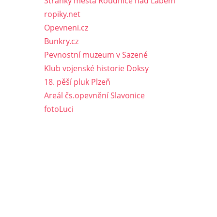
Stránky města Roudnice nad Labem
ropiky.net
Opevneni.cz
Bunkry.cz
Pevnostní muzeum v Sazené
Klub vojenské historie Doksy
18. pěší pluk Plzeň
Areál čs.opevnění Slavonice
fotoLuci