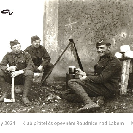
ny 2024
Klub přátel čs opevnění Roudnice nad Labem