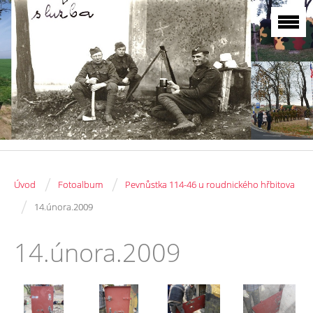
/
/
Úvod
Fotoalbum
Pevnůstka 114-46 u roudnického hřbitova
/
14.února.2009
14.února.2009