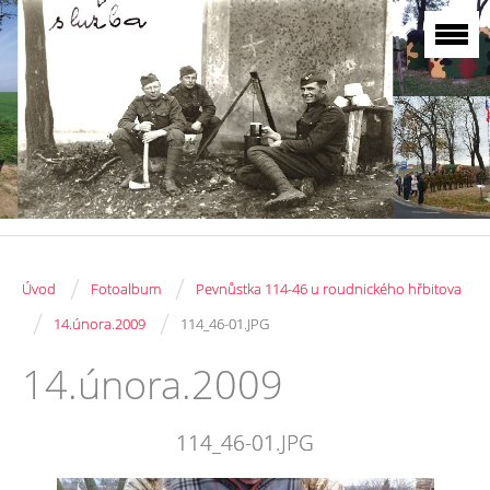
/
/
Úvod
Fotoalbum
Pevnůstka 114-46 u roudnického hřbitova
/
/
14.února.2009
114_46-01.JPG
14.února.2009
114_46-01.JPG