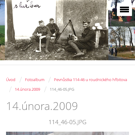
/
/
Úvod
Fotoalbum
Pevnůstka 114-46 u roudnického hřbitova
/
/
14.února.2009
114_46-05.JPG
14.února.2009
114_46-05.JPG